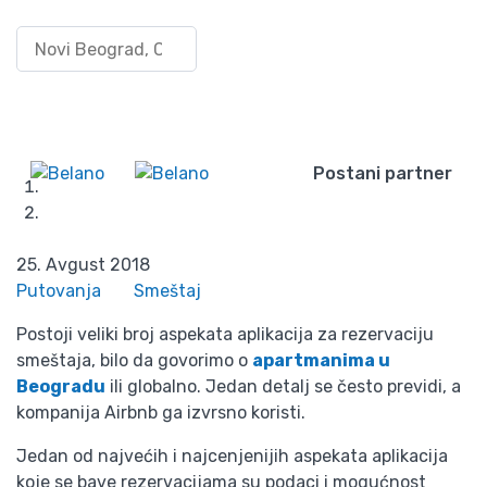
AirbnB Beograd –
Pretraži po lokaciji
Uloguj
dobar domaćin za ceo
se/Registruj
Wishlist
se
svet
Postani partner
Početna
Blog
AirbnB Beograd – dobar domaćin za ceo svet
25. Avgust 2018
Putovanja
Smeštaj
Postoji veliki broj aspekata aplikacija za rezervaciju
smeštaja, bilo da govorimo o
apartmanima u
Beogradu
ili globalno. Jedan detalj se često previdi, a
kompanija Airbnb ga izvrsno koristi.
Jedan od najvećih i najcenjenijih aspekata aplikacija
koje se bave rezervacijama su podaci i mogućnost