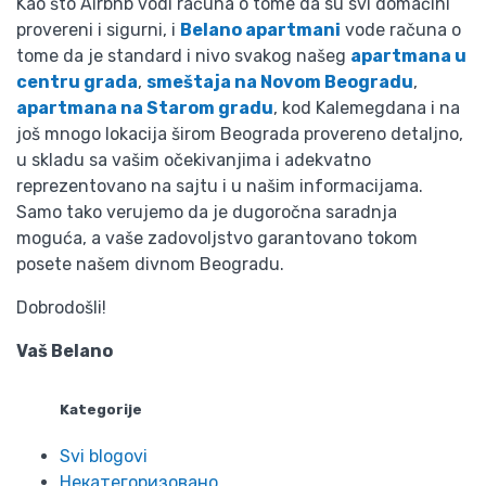
Kao što Airbnb vodi računa o tome da su svi domaćini
provereni i sigurni, i
Belano apartmani
vode računa o
tome da je standard i nivo svakog našeg
apartmana u
centru grada
,
smeštaja na Novom Beogradu
,
apartmana na Starom gradu
, kod Kalemegdana i na
još mnogo lokacija širom Beograda provereno detaljno,
u skladu sa vašim očekivanjima i adekvatno
reprezentovano na sajtu i u našim informacijama.
Samo tako verujemo da je dugoročna saradnja
moguća, a vaše zadovoljstvo garantovano tokom
posete našem divnom Beogradu.
Dobrodošli!
Vaš Belano
Kategorije
Svi blogovi
Некатегоризовано