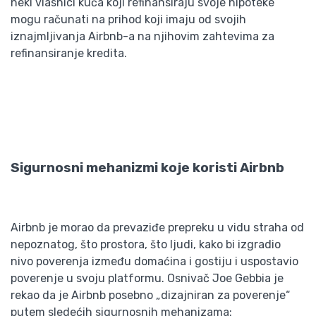
neki vlasnici kuća koji refinansiraju svoje hipoteke
mogu računati na prihod koji imaju od svojih
iznajmljivanja Airbnb-a na njihovim zahtevima za
refinansiranje kredita.
Sigurnosni mehanizmi koje koristi Airbnb
Airbnb je morao da prevaziđe prepreku u vidu straha od
nepoznatog, što prostora, što ljudi, kako bi izgradio
nivo poverenja između domaćina i gostiju i uspostavio
poverenje u svoju platformu. Osnivač Joe Gebbia je
rekao da je Airbnb posebno „dizajniran za poverenje“
putem sledećih sigurnosnih mehanizama: