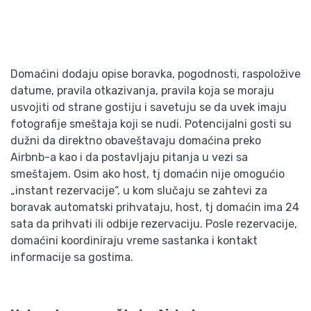
Domaćini dodaju opise boravka, pogodnosti, raspoložive
datume, pravila otkazivanja, pravila koja se moraju
usvojiti od strane gostiju i savetuju se da uvek imaju
fotografije smeštaja koji se nudi. Potencijalni gosti su
dužni da direktno obaveštavaju domaćina preko
Airbnb-a kao i da postavljaju pitanja u vezi sa
smeštajem. Osim ako host, tj domaćin nije omogućio
„instant rezervacije“, u kom slučaju se zahtevi za
boravak automatski prihvataju, host, tj domaćin ima 24
sata da prihvati ili odbije rezervaciju. Posle rezervacije,
domaćini koordiniraju vreme sastanka i kontakt
informacije sa gostima.