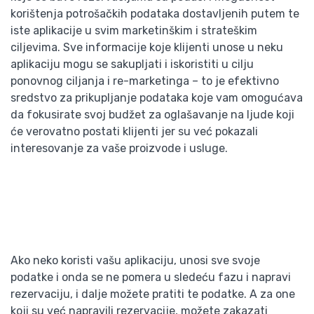
korištenja potrošačkih podataka dostavljenih putem te
iste aplikacije u svim marketinškim i strateškim
ciljevima. Sve informacije koje klijenti unose u neku
aplikaciju mogu se sakupljati i iskoristiti u cilju
ponovnog ciljanja i re-marketinga – to je efektivno
sredstvo za prikupljanje podataka koje vam omogućava
da fokusirate svoj budžet za oglašavanje na ljude koji
će verovatno postati klijenti jer su već pokazali
interesovanje za vaše proizvode i usluge.
Ako neko koristi vašu aplikaciju, unosi sve svoje
podatke i onda se ne pomera u sledeću fazu i napravi
rezervaciju, i dalje možete pratiti te podatke. A za one
koji su već napravili rezervacije, možete zakazati