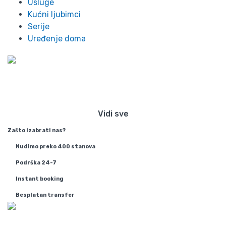
Usluge
Kućni ljubimci
Serije
Uređenje doma
Preko 300 stanova na dan u
Beogradu
Vidi sve
Zašto izabrati nas?
Nudimo preko 400 stanova
Podrška 24-7
Instant booking
Besplatan transfer
Info