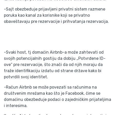
-Sajt obezbeđuje prijavljeni privatni sistem razmene
poruka kao kanal za korisnike koji se privatno
obaveštavaju pre rezervacije i prihvatanja rezervacija.
-Svaki host, tj domaćin Airbnb-a može zahtevati od
svojih potencijalnih gostiju da dobiju „Potvrđene ID-
ove“ pre rezervacije, što znači da od njih moraju da
traže identifikaciju izdatu od strane države kako bi
potvrdili svoj identitet.
-Račun Airbnb se može povezati sa računima na
društvenim mrežama kao što je Facebook, čime se
domaćinu obezbeđuje podaci o zajedničkim prijateljima
i interesima.