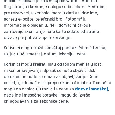
mobilnih aplikacija za iOS, Apple Watch i Android.
Registracija i kreiranje naloga su besplatni. Međutim,
pre rezervacije, korisnici moraju dati validno ime,
adresu e-pošte, telefonski broj, fotografiju i
informacije o plaćanju. Neki domaćini takođe
zahtevaju skeniranje lične karte izdate od strane
države pre prihvatanja rezervacije.
Korisnici mogu tražiti smeštaj pod različitim filterima,
uključujući smeštaj, datum, lokaciju i cenu.
Korisnici mogu kreirati listu odabirom menija „Host“
nakon prijavljivanja. Spisak se neće objaviti dok
domaćin ne bude spreman za objavljivanje. Cene
odredjuje domaćin, sa preporukama Airbnb-a. Domaćini
mogu da naplaćuju različite cene za
dnevni smeštaj
,
nedeljne i mesečne boravke i mogu da izvrše
prilagođavanja za sezonske cene.