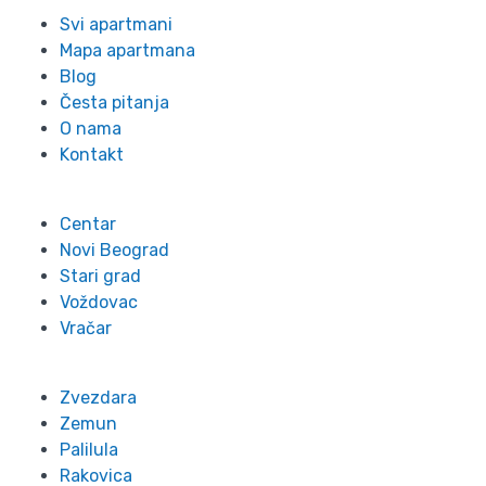
Svi apartmani
Mapa apartmana
Blog
Česta pitanja
O nama
Kontakt
Lokacije
Centar
Novi Beograd
Stari grad
Voždovac
Vračar
Zvezdara
Zemun
Palilula
Rakovica