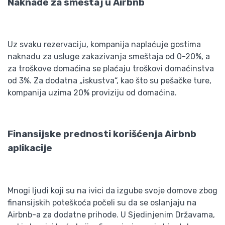
Naknade za smeštaj u Airbnb
Uz svaku rezervaciju, kompanija naplaćuje gostima
naknadu za usluge zakazivanja smeštaja od 0-20%, a
za troškove domaćina se plaćaju troškovi domaćinstva
od 3%. Za dodatna „iskustva“, kao što su pešačke ture,
kompanija uzima 20% proviziju od domaćina.
Finansijske prednosti korišćenja Airbnb
aplikacije
Mnogi ljudi koji su na ivici da izgube svoje domove zbog
finansijskih poteškoća počeli su da se oslanjaju na
Airbnb-a za dodatne prihode. U Sjedinjenim Državama,