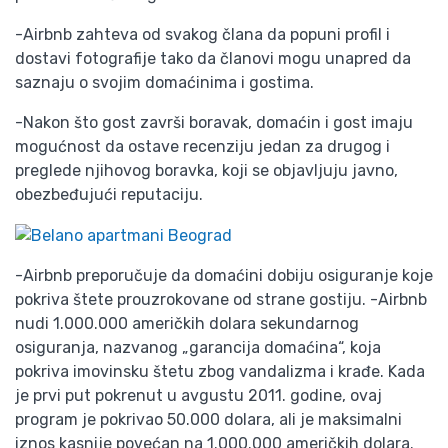
-Airbnb zahteva od svakog člana da popuni profil i
dostavi fotografije tako da članovi mogu unapred da
saznaju o svojim domaćinima i gostima.
-Nakon što gost završi boravak, domaćin i gost imaju
mogućnost da ostave recenziju jedan za drugog i
preglede njihovog boravka, koji se objavljuju javno,
obezbeđujući reputaciju.
-Airbnb preporučuje da domaćini dobiju osiguranje koje
pokriva štete prouzrokovane od strane gostiju. -Airbnb
nudi 1.000.000 američkih dolara sekundarnog
osiguranja, nazvanog „garancija domaćina“, koja
pokriva imovinsku štetu zbog vandalizma i krađe. Kada
je prvi put pokrenut u avgustu 2011. godine, ovaj
program je pokrivao 50.000 dolara, ali je maksimalni
iznos kasnije povećan na 1.000.000 američkih dolara.