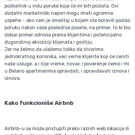
podsetnik u vidu poruke koja će im biti poslata. Ovi
dodatni marketinški napori mogu imati ogromne
uspehe – ako vam je smeštaj u kojem ste boravili poslao
poruku nakon vaše poslednje posete, na primer, to bi bio
dobar primer odnosa prema klijentima i potencijalno
dugoročnoj akviziciji klijenata i gostiju.
Jer ne želimo da ulažemo toliko da stvorimo
jednokratnog korisnika, već verne klijente koji će ceniti
naše usluge, a i čije vreme, novac i poverenje ćemo i mi
u Belano apartmanima opravdati, i opravdavati iznova i
iznova.
Kako funkcioniše Airbnb
Airbnb-u se može pristupiti preko raznih web lokacija ili