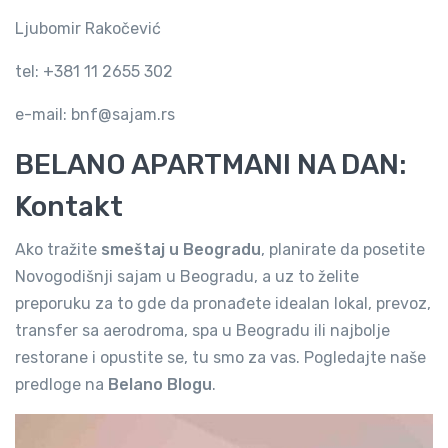
Ljubomir Rakočević
tel: +381 11 2655 302
e-mail: bnf@sajam.rs
BELANO APARTMANI NA DAN:
Kontakt
Ako tražite
smeštaj u Beogradu
, planirate da posetite
Novogodišnji sajam u Beogradu, a uz to želite
preporuku za to gde da pronađete idealan lokal, prevoz,
transfer sa aerodroma, spa u Beogradu ili najbolje
restorane i opustite se, tu smo za vas. Pogledajte naše
predloge na
Belano Blogu
.