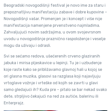
Beogradski novogodišnji festival je novo ime za staru i
prepoznatljivu manifestaciju zabave i dobre kupovine –
Novogodišnji vašar. Promenjen je i koncept i više nije
manifestacija namenjene prvenstveno najmlađima.
Zahvaljujući novim sadržajima, u ovom svojevrsnom
uvodu u novogodišnje praznično raspoloženje i veselje
mogu da uživaju i odrasli.
Svi se sećamo redova, ušećerenih crveno glaziranih
jabuka i mirisa pljeskavice u lepinji. Tu je i uzbuđenje
koje raste kako se približavamo glavnoj hali u kojoj se
ori glasna muzika, glasovi sa razglasa koji najavljuju
vrtoglave vožnje i vrteške od kojih se zavrti u glavi
samo gledajući ih? Kuda pre – pitalo se bar nekad svako
dete, strpljivo čekajući na red za autiće, balerinu ili
Enterprajz.