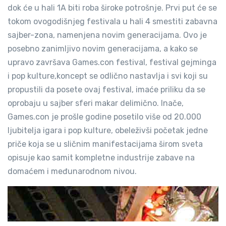
dok će u hali 1A biti roba široke potrošnje. Prvi put će se
tokom ovogodišnjeg festivala u hali 4 smestiti zabavna
sajber-zona, namenjena novim generacijama. Ovo je
posebno zanimljivo novim generacijama, a kako se
upravo završava Games.con festival, festival gejminga
i pop kulture,koncept se odlično nastavlja i svi koji su
propustili da posete ovaj festival, imaće priliku da se
oprobaju u sajber sferi makar delimično. Inače,
Games.con je prošle godine posetilo više od 20.000
ljubitelja igara i pop kulture, obeleživši početak jedne
priče koja se u sličnim manifestacijama širom sveta
opisuje kao samit kompletne industrije zabave na
domaćem i međunarodnom nivou.
.