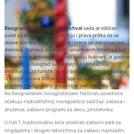
.
Beogradski novogodišnji festival
sada je odličan
uvod za pretprazničnu euforiju i prava prilika da se
obave sve one sitne kupovine i krene sa dekorisanjem
domova, stanova, pa makar i iznamljenih smeštaja koji
u ovo vreme brzinom svetlosti bivaju bukirani. Iz godine
u godinu je Beograd sve poželjnija i privlačnija
destinacija za turiste, ali se i sve više naših sugrađana
iz raznih delova Srbije odlučuje da upravo ovde
provede novogodišnji doček i bar deo praznika.
Na Beogradskom novogodišnjem festivalu posetioce
očekuju najkvalitetniji novogodišnji sadržaji: zabava i
druženje, zabavni programi za decu, pirotehnika.
U hali 1, tradicionalno, biće smešten zabavni park sa
ringišpilima i drugim rekvizitima za zabavu najmlađih,