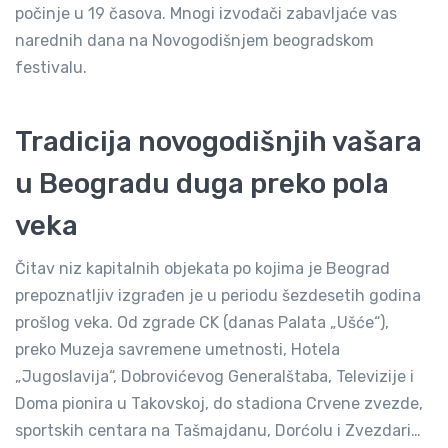
počinje u 19 časova. Mnogi izvođači zabavljaće vas
narednih dana na Novogodišnjem beogradskom
festivalu.
Tradicija novogodišnjih vašara
u Beogradu duga preko pola
veka
Čitav niz kapitalnih objekata po kojima je Beograd
prepoznatljiv izgrađen je u periodu šezdesetih godina
prošlog veka. Od zgrade CK (danas Palata „Ušće“),
preko Muzeja savremene umetnosti, Hotela
„Jugoslavija“, Dobrovićevog Generalštaba, Televizije i
Doma pionira u Takovskoj, do stadiona Crvene zvezde,
sportskih centara na Tašmajdanu, Dorćolu i Zvezdari…