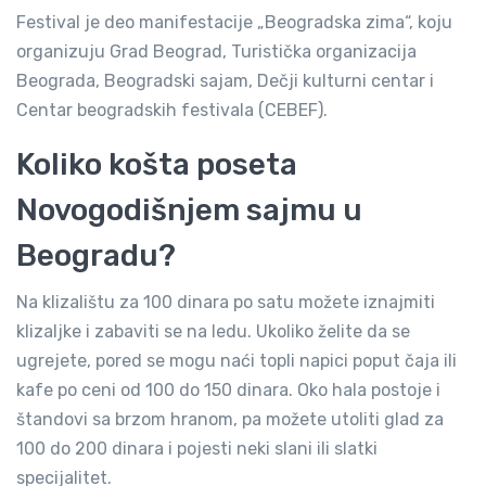
Festival je deo manifestacije „Beogradska zima“, koju
organizuju Grad Beograd, Turistička organizacija
Beograda, Beogradski sajam, Dečji kulturni centar i
Centar beogradskih festivala (CEBEF).
Koliko košta poseta
Novogodišnjem sajmu u
Beogradu?
Na klizalištu za 100 dinara po satu možete iznajmiti
klizaljke i zabaviti se na ledu. Ukoliko želite da se
ugrejete, pored se mogu naći topli napici poput čaja ili
kafe po ceni od 100 do 150 dinara. Oko hala postoje i
štandovi sa brzom hranom, pa možete utoliti glad za
100 do 200 dinara i pojesti neki slani ili slatki
specijalitet.