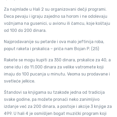
Za najmlađe u Hali 2 su organizovani dečji programi.
Deca pevaju i igraju zajedno sa horom i ne odolevaju
vožnjama na gusenici, u avionu ili čamcu, koje koštaju
od 100 do 200 dinara.
Najprodavanije su petarde i ova malo jeftinija roba,
poput raketa i prskalica – priča nam Bojan P. (25)
Rakete se mogu kupiti za 350 dinara, prskalice za 40, a
cene idu i do 11.000 dinara za velike vatromete koji
imaju do 100 pucanja u minutu. Veoma su prodavane i
svetleće jelkice.
Štandovi sa knjigama su tzakođe jedna od tradicija
svake godine, pa možete pronaći neko zanimljivo
izdanje već za 200 dinara, a postoje i akcije 3 knjige za
499. U hali 4 je osmišljen bogat muzički program koji