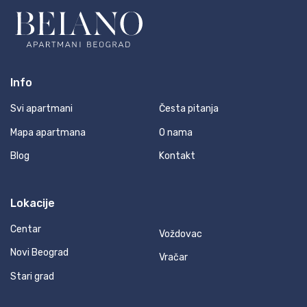
Info
Svi apartmani
Česta pitanja
Mapa apartmana
O nama
Blog
Kontakt
Lokacije
Centar
Voždovac
Novi Beograd
Vračar
Stari grad