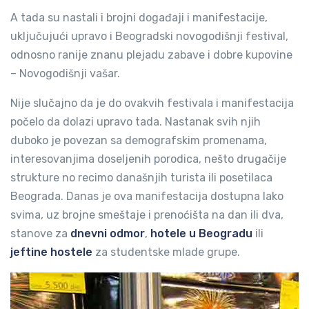
A tada su nastali i brojni događaji i manifestacije,
uključujući upravo i
Beogradski novogodišnji festival,
odnosno ranije znanu plejadu zabave i dobre kupovine
– Novogodišnji vašar.
Nije slučajno da je do ovakvih festivala i manifestacija
počelo da dolazi upravo tada. Nastanak svih njih
duboko je povezan sa demografskim promenama,
interesovanjima doseljenih porodica, nešto drugačije
strukture no recimo današnjih turista ili posetilaca
Beograda. Danas je ova manifestacija dostupna lako
svima, uz brojne smeštaje i prenoćišta na dan ili dva,
stanove za
dnevni odmor
,
hotele u Beogradu
ili
jeftine hostele
za studentske mlade grupe.