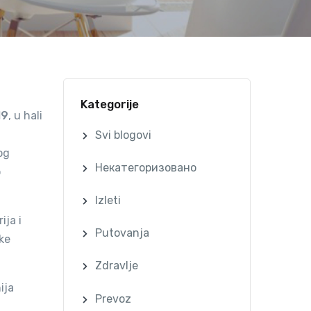
Kategorije
19
, u hali
Svi blogovi
og
Некатегоризовано
o
Izleti
ija i
Putovanja
ke
Zdravlje
ija
Prevoz