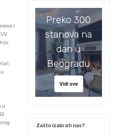
Preko 300
preme i
stanova na
, UV
dnju
dan u
Beogradu
etan
nu
Vidi sve
a u
30
amnog
Zašto izabrati nas?