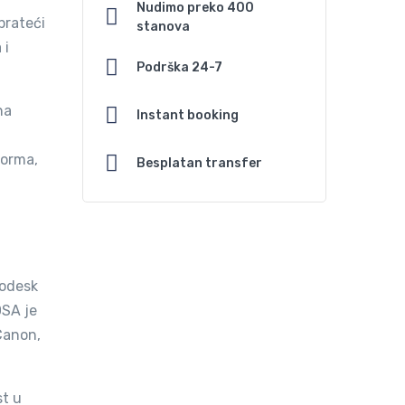
Nudimo preko 400
prateći
stanova
 i
Podrška 24-7
na
Instant booking
forma,
Besplatan transfer
todesk
OSA je
 Canon,
st u