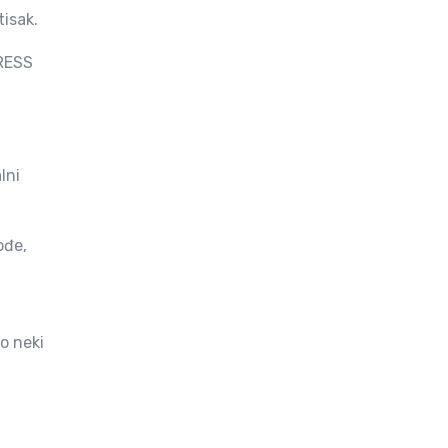
tisak.
PRESS
lni
ođe,
o neki