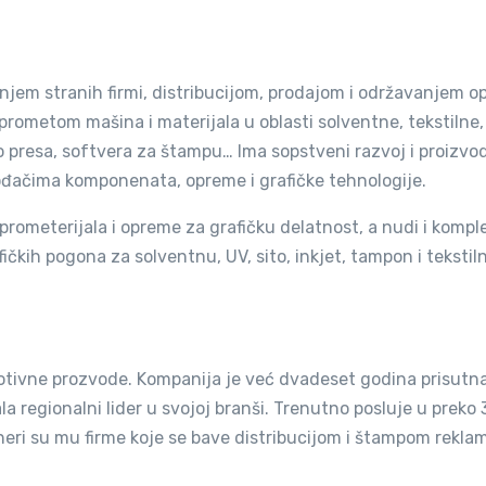
em stranih firmi, distribucijom, prodajom i održavanjem o
prometom mašina i materijala u oblasti solventne, tekstilne
mo presa, softvera za štampu… Ima sopstveni razvoj i proizvo
ođačima komponenata, opreme i grafičke tehnologije.
rometerijala i opreme za grafičku delatnost, a nudi i kompl
fičkih pogona za solventnu, UV, sito, inkjet, tampon i tekstil
LIK
omotivne prozvode. Kompanija je već dvadeset godina prisutn
ala regionalni lider u svojoj branši. Trenutno posluje u preko 
tneri su mu firme koje se bave distribucijom i štampom rekl