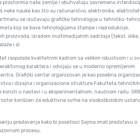
a prostorima naše zemlje i obuhvataju savremeno interdisci
oš neke nauke kao što su računarstvo, elektronika, elektrote
rtmanu se izučavaju grafičke tehnologije u tehničko-tehn
meta koji se bave tehnologijama štampe i reprodukcije,
h proizvoda, izradom multimedijalnih sadržaja (tekst, slike, 
aže i sl.
ltet raspolaže kvalitetnim kadrom sa velikim iskustvom i u s
teraktivnog karaktera i odvijaju se u moderno opremljenim
centra. Grafički centar organizovan je kao posebna organiza
stva i dizajna i organizacione strukture Fakulteta tehničkih
koristi u nastavi i u eksperimentalnom, naučnom radu. GR
i prostor korišćen za eduktivne svrhe na visokoškolskim usta
seriju predavanja kako bi posetioci Sajma imali predstavu o
brazovnom procesu.