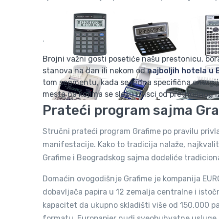
.
Brojni važni gosti posetiće našu prestonicu, b
stanova na dan ili nekom od
najboljih hotela u
tom segmentu, kada se jedna specifična energij
mesta na kojima se sležu utisci od prethodnog iz
Prateći program sajma Gr
Stručni prateći program Grafime po pravilu privl
manifestacije. Kako to tradicija nalaže, najkvali
Grafime i Beogradskog sajma dodeliće tradiciona
Domaćin ovogodišnje Grafime je kompanija EUR
dobavljača papira u 12 zemalja centralne i istoč
kapacitet da ukupno skladišti više od 150.000 p
formatu. Europapier nudi sveobuhvatne usluge 