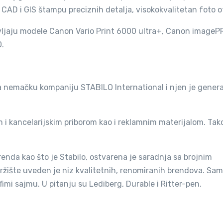
 CAD i GIS štampu preciznih detalja, visokokvalitetan foto o
avljaju modele Canon Vario Print 6000 ultra+, Canon image
.
emačku kompaniju STABILO International i njen je genera
i kancelarijskim priborom kao i reklamnim materijalom. Tak
enda kao što je Stabilo, ostvarena je saradnja sa brojnim
ište uveden je niz kvalitetnih, renomiranih brendova. Sam
imi sajmu. U pitanju su Lediberg, Durable i Ritter-pen.
ih nauka