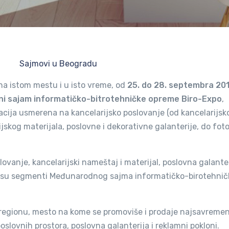
Sajmovi u Beogradu
na istom mestu i u isto vreme, od
25. do 28. septembra 20
ni sajam informatičko-bitrotehničke opreme Biro-Expo
,
cija usmerena na kancelarijsko poslovanje (od kancelarijsk
ijskog materijala, poslovne i dekorativne galanterije, do fot
lovanje, kancelarijski nameštaj i materijal, poslovna galanter
ni su segmenti Međunarodnog sajma informatičko-birotehnič
u regionu, mesto na kome se promoviše i prodaje najsavremen
oslovnih prostora, poslovna galanterija i reklamni pokloni.