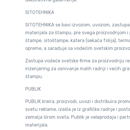
SITOTEHNIKA
SITOTEHNIKA se bavi izvozom, uvozom, zastupanj
materijala za štampu, pre svega proizvodnjom i 
štampe, sitoštampe, katera (sekača folija), ter
opreme, a sarađuje sa vodećim svetskim proizv
Zastupa vodeće svetske firme za proizvodnju rep
inženjering za osnivanje malih radnji i većih gra
štampu.
PUB
PUBLIK kreira, proizvodi, uvozi i distribuira pr
svetu reklame, izašla je iz grafičke radnje i post
zemalja širom sveta. Publik je veleprodaja i par
materijala.