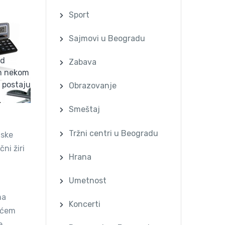
Sport
Sajmovi u Beogradu
od
Zabava
om nekom
postaju
Obrazovanje
Smeštaj
Tržni centri u Beogradu
mske
ni žiri
Hrana
Umetnost
ma
Koncerti
jućem
e