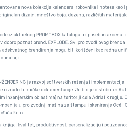
entovana nova kolekcija kalendara, rokovnika i notesa kao i 
originalan dizajn, mnoštvo boja, dezena, različitih materijala
izvode iz aktuelnog PROMOBOX kataloga uz poseban akcenat 
hov dobro poznat brend, EXPLODE. Svi proizvodi ovog brenda
on adekvatnog brendiranja mogu biti korišćeni kao radna uni
promociji.
g
ENJERING je razvoj softverskih rešenja i implementacija
je i izradu tehničke dokumentacije. Jedini je distributer Au
m inženjerskim oblastima) na teritoriji cele Adriatik regije. 
kompanija u proizvodnji mašina za štampu i skeniranje Océ i
vođača Kern.
njiga, kvalitet, produktivnost, personalizaciju i pouzdano