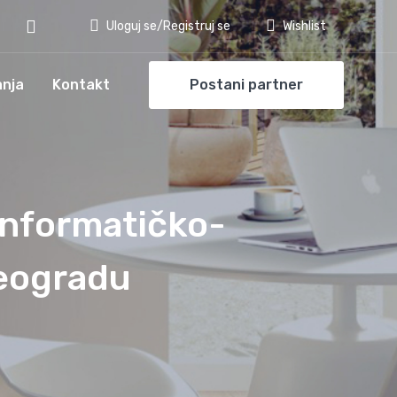
Uloguj se/Registruj se
Wishlist
anja
Kontakt
Postani partner
informatičko-
Beogradu