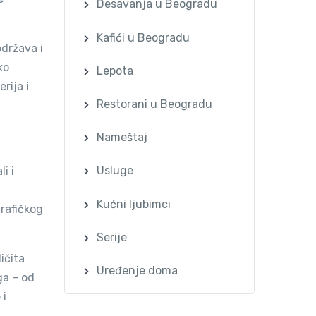
Desavanja u Beogradu
Kafići u Beogradu
održava i
ko
Lepota
rijа i
Restorani u Beogradu
Nameštaj
Usluge
i i
Kućni ljubimci
grafičkog
Serije
ičita
Uređenje doma
ga – od
 i