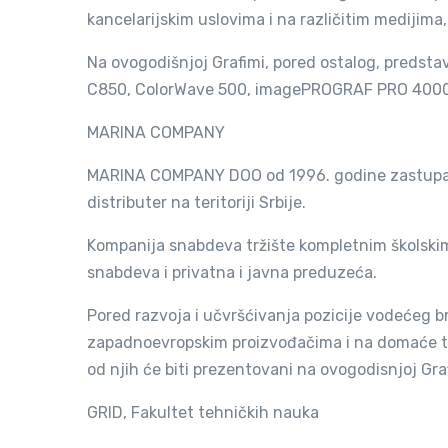
kancelarijskim uslovima i na različitim medijima,
Na ovogodišnjoj Grafimi, pored ostalog, predst
C850, ColorWave 500, imagePROGRAF PRO 4000
MARINA COMPANY
MARINA COMPANY DOO od 1996. godine zastupa n
distributer na teritoriji Srbije.
Kompanija snabdeva tržište kompletnim školskim 
snabdeva i privatna i javna preduzeća.
Pored razvoja i učvršćivanja pozicije vodećeg br
zapadnoevropskim proizvođačima i na domaće trž
od njih će biti prezentovani na ovogodisnjoj Graf
GRID, Fakultet tehničk