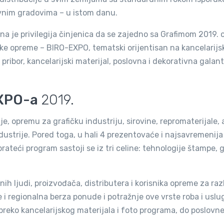
lavnim gradovima – u istom danu.
a je privilegija činjenica da se zajedno sa Grafimom 2019. 
e opreme – BIRO-EXPO, tematski orijentisan na kancelarijs
pribor, kancelarijski materijal, poslovnа i dekorativnа galante
EXPO-a
2019.
 opremu za grafičku industriju, sirovine, repromaterijale, al
ndustrije. Pored toga, u hali 4 prezentovaće i najsavremenija
rateći program sastoji se iz tri celine: tehnologije štampe, 
h ljudi, proizvođača, distributera i korisnika opreme za razl
 i regionalna berza ponude i potražnje ove vrste roba i uslu
 preko kancelarijskog materijala i foto programa, do poslovne