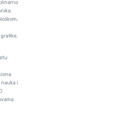
plinarno
hnika,
ološkom,
grafike,
vetu
ciona
 nauka i
ID
novama