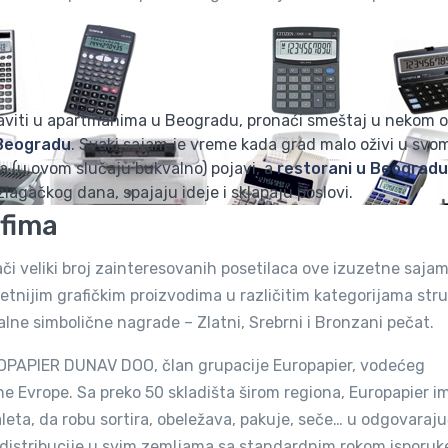
oraviti u apartmanima u Beogradu, pronaći smeštaj u nekom 
 Beogradu
. Svaki sajam je vreme kada grad malo oživi u sv
a (u ovom slučaju bukvalno) pojavi, a
restorani u Beogradu
lagačkog dana, spajaju ideje i sklapaju poslovi.
afima
ači veliki broj zainteresovanih posetilaca ove izuzetne saja
tetnijim grafičkim proizvodima u različitim kategorijama struč
lne simbolične nagrade – Zlatni, Srebrni i Bronzani pečat.
OPAPIER DUNAV DOO, član grupacije Europapier, vodećeg
ne Evrope. Sa preko 50 skladišta širom regiona, Europapier i
aleta, da robu sortira, obeležava, pakuje, seče… u odgovara
distribucije u svim zemljama sa standardnim rokom isporuk