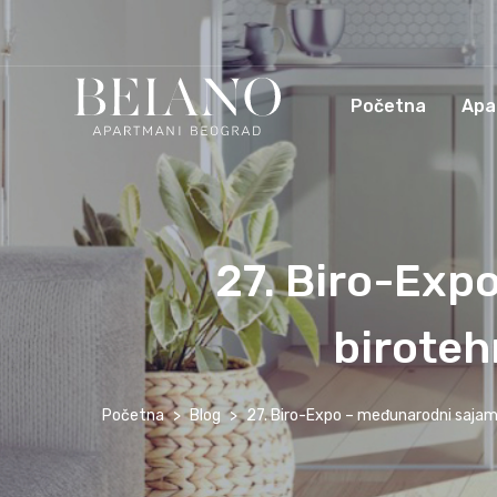
Početna
Apa
27. Biro-Exp
biroteh
Početna
Blog
27. Biro-Expo – međunarodni saja