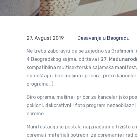
27. Avgust 2019
Desavanja u Beogradu
Ne treba zaboraviti da se zajedno sa Grafimom, 
4 Beogradskog sajma, održava i
27. Međunarod
kompatibilna multisektorska sajamska manifesta
nameštaja i biro mašina i pribora, preko kancelar
programa…)
Biro oprema, mašine i pribor za kancelarijsko pos
pokloni, dekorativni i foto program nezaobilaz
opreme.
Manifestacija je postala najznačajnije tržište 
oprema i materijali potrebni za opremanje i rad p