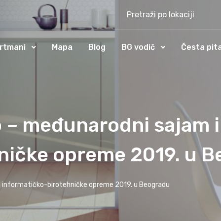
Pretraži po lokaciji
rtmani
Mapa
Blog
BG vodič
Česta pit
o – međunarodni sajam 
ničke opreme 2019. u 
m informatičko-birotehničke opreme 2019. u Beogradu