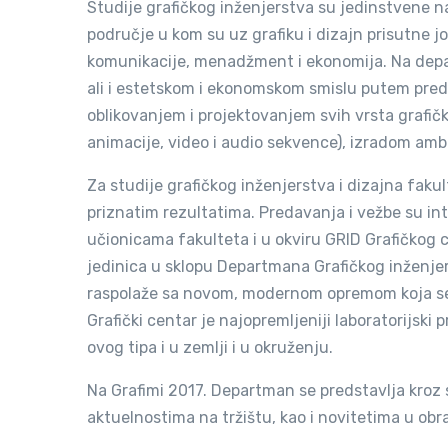
Studije grafičkog inženjerstva su jedinstvene n
područje u kom su uz grafiku i dizajn prisutne j
komunikacije, menadžment i ekonomija. Na depa
ali i estetskom i ekonomskom smislu putem pred
oblikovanjem i projektovanjem svih vrsta grafički
animacije, video i audio sekvence), izradom ambal
Za studije grafičkog inženjerstva i dizajna faku
priznatim rezultatima. Predavanja i vežbe su in
učionicama fakulteta i u okviru GRID Grafičkog 
jedinica u sklopu Departmana Grafičkog inženjer
raspolaže sa novom, modernom opremom koja se 
Grafički centar je najopremljeniji laboratorijsk
ovog tipa i u zemlji i u okruženju.
Na Grafimi 2017. Departman se predstavlja kroz 
aktuelnostima na tržištu, kao i novitetima u o