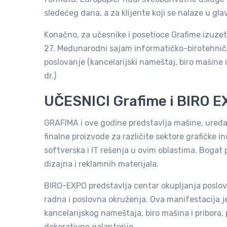
sledećeg dana, a za klijente koji se nalaze u g
Konačno, za učesnike i posetioce Grafime izuzetn
27. Međunarodni sajam informatičko-birotehničk
poslovanje (kancelarijski nameštaj, biro mašinе i 
dr.)
UČESNICI Grafime i BIRO 
GRAFIMA i ove godine predstavlja mašine, uređaje,
finalne proizvode za različite sektore grafičke i
softverska i IT rešenja u ovim oblastima. Bogat p
dizajna i reklamnih materijala.
BIRO-EXPO predstavlja centar okupljanja poslovni
radna i poslovna okruženja. Ova manifestacija je
kancelarijskog nameštaja, biro mašina i pribora,
dekorativne galanterije.