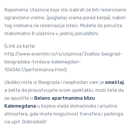
Napomena: Ulaznice koje ste izabrali će biti rezervisane
ograničeno vreme, (pogledaj vreme pored korpe), nakon
tog vremena će rezervacija isteći. Možete da poručite
maksimalno 8 ulaznica u jednoj porudžbini.
(Link za karte:
http://www.eventim.rs/rs/ulaznice/2cellos-beograd-
beogradska-tvrdava-kalemegdan-
1043467/performance.html)
Ukoliko niste iz Beograda i neophodan vam je
smeštaj
,
a želite da prisustvujete ovom spektaklu, moći ćete da
se opustite u
Belano apartmanima blizu
Kalemegdana
u kojima vlada domaćinska i prijatna
atmosfera, gde imate mogućnost transfera i parkinga
na upit. Dobrodošli!