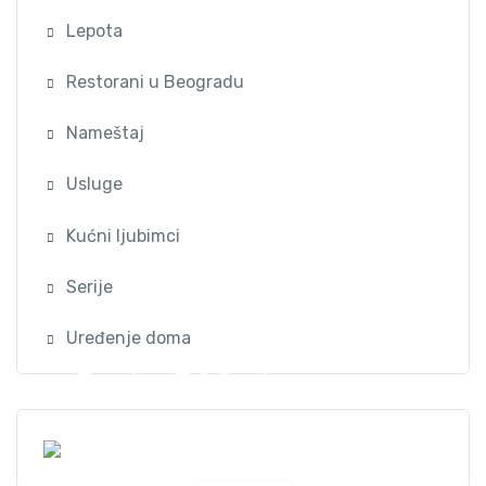
Lepota
Restorani u Beogradu
Nameštaj
Usluge
Kućni ljubimci
Serije
Uređenje doma
Preko 300 stanova na
dan u Beogradu