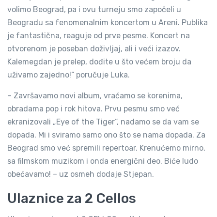
volimo Beograd, pa i ovu turneju smo započeli u
Beogradu sa fenomenalnim koncertom u Areni. Publika
je fantastična, reaguje od prve pesme. Koncert na
otvorenom je poseban doživljaj, ali i veći izazov.
Kalemegdan je prelep, dođite u što većem broju da
uživamo zajedno!“ poručuje Luka.
– Završavamo novi album, vraćamo se korenima,
obradama pop i rok hitova. Prvu pesmu smo već
ekranizovali „Eye of the Tiger“, nadamo se da vam se
dopada. Mi i sviramo samo ono što se nama dopada. Za
Beograd smo već spremili repertoar. Krenućemo mirno,
sa filmskom muzikom i onda energični deo. Biće ludo
obećavamo! – uz osmeh dodaje Stjepan.
Ulaznice za 2 Cellos