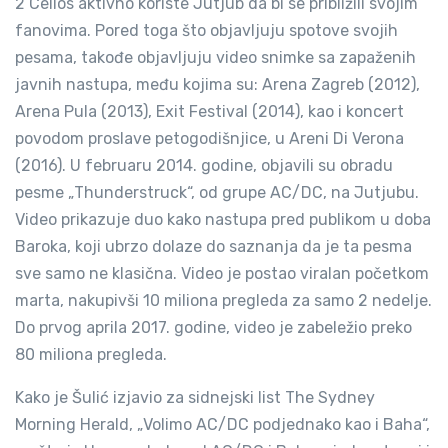
2 Cellos aktivno koriste Jutjub da bi se približili svojim
fanovima. Pored toga što objavljuju spotove svojih
pesama, takođe objavljuju video snimke sa zapaženih
javnih nastupa, među kojima su: Arena Zagreb (2012),
Arena Pula (2013), Exit Festival (2014), kao i koncert
povodom proslave petogodišnjice, u Areni Di Verona
(2016). U februaru 2014. godine, objavili su obradu
pesme „Thunderstruck“, od grupe AC/DC, na Jutjubu.
Video prikazuje duo kako nastupa pred publikom u doba
Baroka, koji ubrzo dolaze do saznanja da je ta pesma
sve samo ne klasična. Video je postao viralan početkom
marta, nakupivši 10 miliona pregleda za samo 2 nedelje.
Do prvog aprila 2017. godine, video je zabeležio preko
80 miliona pregleda.
Kako je Šulić izjavio za sidnejski list The Sydney
Morning Herald, „Volimo AC/DC podjednako kao i Baha“,