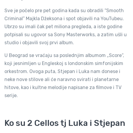
Sve je počelo pre pet godina kada su obradili “Smooth
Criminal” Majkla Džeksona i spot objavili na YouTubeu.
Ubrzo su imali čak pet miliona pregleda, a iste godine
potpisali su ugovor sa Sony Masterworks, a zatim ušli u
studio i objavili svoj prvi album.
U Beograd se vraćaju sa poslednjim albumom „Score“,
koji jesnimljen u Engleskoj s londonskim simfonijskim
orkestrom. Ovoga puta, Stjepan i Luka nam donese i
neke nove stilove ali će naravno svirati i planetarne
hitove, kao i kultne melodije napisane za filmove i TV
serije.
Ko su 2 Cellos tj Luka i Stjepan