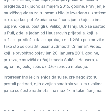
pregleda, zaključno sa majem 2016. godine. Pravljenje
muzičkog videa za tu pesmu bilo je izvedeno u kratkom
roku, uprkos poteškoćama sa finansijama koje su imali, i
uspehu koji su postigli u Velikoj Britaniji. Duo se sastao
u Puli, gde je jedan od Hauserovih prijatelja, koji je
režiser, predložio da se oprobaju na tržištu pop muzike,
tako što će obraditi pesmu „Smooth Criminal“. Video,
koji je prvobitno objavljen 20. januara 2011. godine,
prikazuje muzički okršaj između Šulića i Hausera, u
ogromnoj beloj sobi, uz Džeksonovu melodiju.
Interesantno je činjenica da su se, pre nego što su
postali partneri, njih dvojica smatrala velikim rivalima,
jer su se često nadmetali na muzičkim takmičenjima.