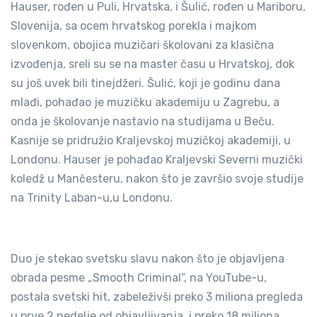
Hauser, rođen u Puli, Hrvatska, i Šulić, rođen u Mariboru,
Slovenija, sa ocem hrvatskog porekla i majkom
slovenkom, obojica muzičari školovani za klasična
izvođenja, sreli su se na master času u Hrvatskoj, dok
su još uvek bili tinejdžeri. Šulić, koji je godinu dana
mlađi, pohađao je muzičku akademiju u Zagrebu, a
onda je školovanje nastavio na studijama u Beču.
Kasnije se pridružio Kraljevskoj muzičkoj akademiji, u
Londonu. Hauser je pohađao Kraljevski Severni muzički
koledž u Mančesteru, nakon što je završio svoje studije
na Trinity Laban-u,u Londonu.
Duo je stekao svetsku slavu nakon što je objavljena
obrada pesme „Smooth Criminal“, na YouTube-u,
postala svetski hit, zabeleživši preko 3 miliona pregleda
u prve 2 nedelje od objavljivanja, i preko 18 miliona