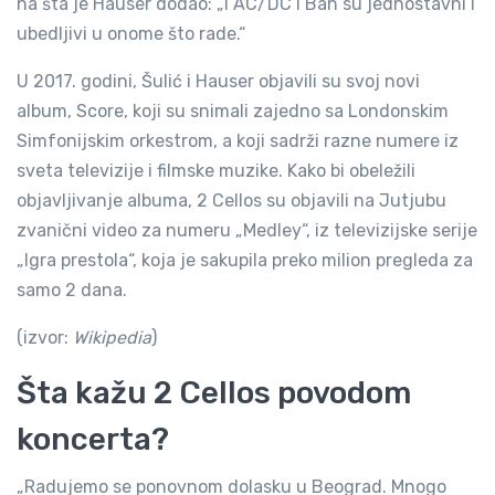
na šta je Hauser dodao: „I AC/DC i Bah su jednostavni i
ubedljivi u onome što rade.“
U 2017. godini, Šulić i Hauser objavili su svoj novi
album, Score, koji su snimali zajedno sa Londonskim
Simfonijskim orkestrom, a koji sadrži razne numere iz
sveta televizije i filmske muzike. Kako bi obeležili
objavljivanje albuma, 2 Cellos su objavili na Jutjubu
zvanični video za numeru „Medley“, iz televizijske serije
„Igra prestola“, koja je sakupila preko milion pregleda za
samo 2 dana.
(izvor:
Wikipedia
)
Šta kažu 2 Cellos povodom
koncerta?
„Radujemo se ponovnom dolasku u Beograd. Mnogo