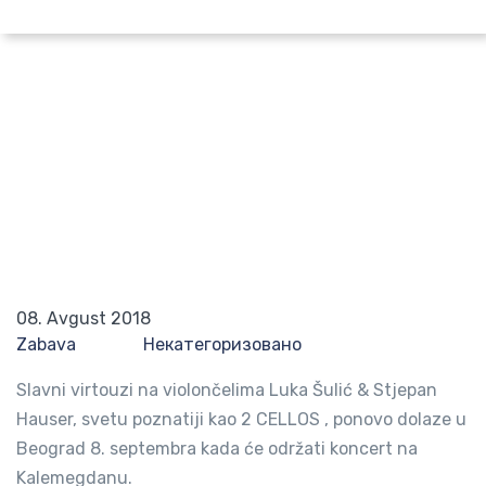
Pretraži po lokaciji
2 Cellos koncert u Beogradu
Početna
Blog
2 Cellos koncert u Beogradu
08. Avgust 2018
Zabava
Некатегоризовано
Slavni virtouzi na violončelima Luka Šulić & Stjepan
Hauser, svetu poznatiji kao 2 CELLOS , ponovo dolaze u
Beograd 8. septembra kada će održati koncert na
Kalemegdanu.