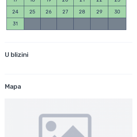
24
25
26
27
28
29
30
31
U blizini
Mapa