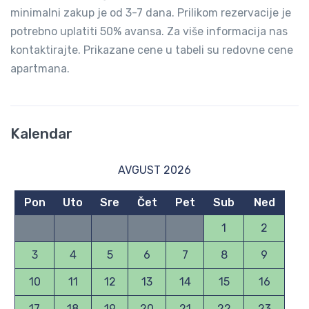
minimalni zakup je od 3-7 dana. Prilikom rezervacije je
potrebno uplatiti 50% avansa. Za više informacija nas
kontaktirajte. Prikazane cene u tabeli su redovne cene
apartmana.
Kalendar
AVGUST 2026
Pon
Uto
Sre
Čet
Pet
Sub
Ned
1
2
3
4
5
6
7
8
9
10
11
12
13
14
15
16
17
18
19
20
21
22
23