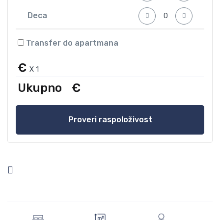
Deca
Transfer do apartmana
€
X
1
Ukupno
€
Proveri raspoloživost