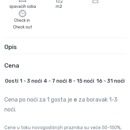
spavaćih soba
m2
Check in
Check out
Opis
Cena
Gosti
1 - 3 noći
4 - 7 noći
8 - 15 noći
16 - 31 noći
Cena po noći za
1
gosta je
e
za boravak
1-3
noći.
Cene u toku novogodišnjih praznika su veće 50-150%,