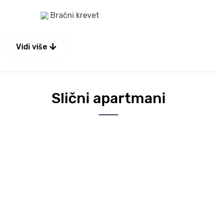
Bračni krevet
Vidi više
Slični apartmani