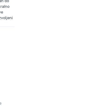
an do
tralno
ve
zvoljeni
i
e