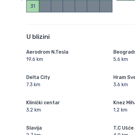
31
U blizini
Aerodrom N.Tesla
Beograd
19.6 km
5.6 km
Delta City
Hram Sv
7.3 km
3.6 km
Klinički centar
Knez Mih
3.2 km
1.2 km
Slavija
T.C Ušće