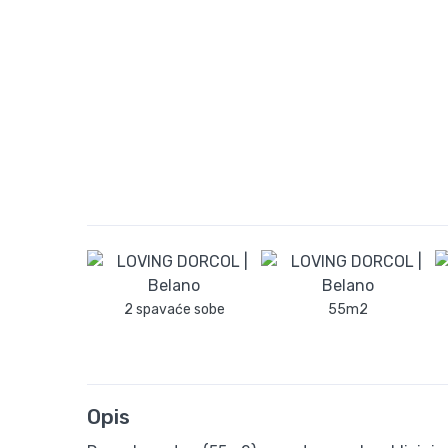
2 spavaće sobe
55m2
Opis