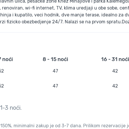
glavnih ulica, pesacke zone Knez Mihajlove i parka Kalemegd
enoviran, wi-fi internet, TV, klima uredjaji u obe sobe, cen
inja i kupatilo, veci hodnik, dve manje terase, idealno za d
rzi fizicko obezbedjenje 24/7. Nalazi se na prvom spratu.Do
7 noći
8 - 15 noći
16 - 31 noć
52
47
42
52
47
42
1-3
noći.
50%, minimalni zakup je od 3-7 dana. Prilikom rezervacije j