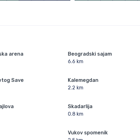
ska arena
Beogradski sajam
6.6 km
etog Save
Kalemegdan
2.2 km
ajlova
Skadarlija
0.8 km
Vukov spomenik