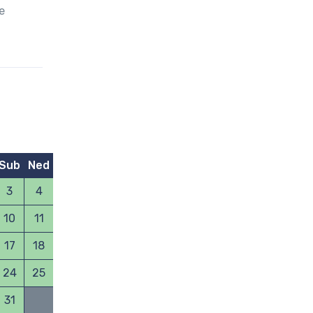
e
NOVEMBAR 2026
Sub
Ned
Pon
Uto
Sre
Čet
Pet
Sub
Ned
Pon
3
4
1
10
11
2
3
4
5
6
7
8
7
17
18
9
10
11
12
13
14
15
14
24
25
16
17
18
19
20
21
22
21
31
23
24
25
26
27
28
29
28