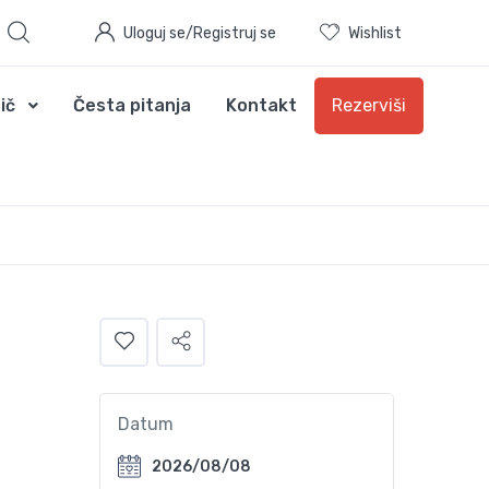
Uloguj se/Registruj se
Wishlist
ič
Česta pitanja
Kontakt
Rezerviši
Datum