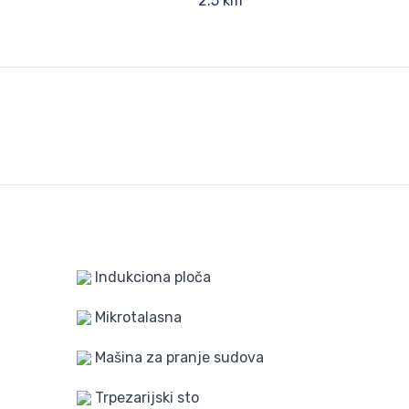
2.5 km
Indukciona ploča
Mikrotalasna
Mašina za pranje sudova
Trpezarijski sto