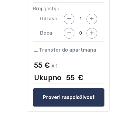
Broj gostiju
Odrasli
Deca
Transfer do apartmana
55 €
X
1
Ukupno
55
€
Proveri raspoloživost