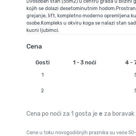
Dvosoban stan (55m2) u centru grada u blizini 
kojih se dolazi desetominutnim hodom.Prostran, r
grejanje, lift, kompletno moderno opremljena kuh
osobe.Kompleks u okviru koga se nalazi stan sad
kucni ljubimci.
Cena
Gosti
1 - 3 noći
4 - 
1
2
Cena po noći za
1
gosta je
e
za boravak
Cene u toku novogodišnjih praznika su veće 50-1