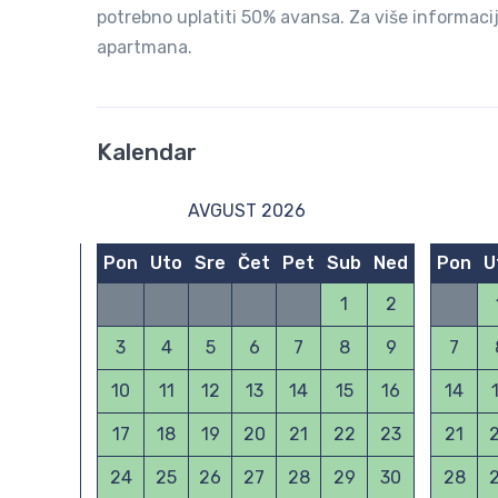
potrebno uplatiti 50% avansa. Za više informaci
apartmana.
Kalendar
AVGUST 2026
Sub
Ned
Pon
Uto
Sre
Čet
Pet
Sub
Ned
Pon
U
3
4
1
2
10
11
3
4
5
6
7
8
9
7
17
18
10
11
12
13
14
15
16
14
24
25
17
18
19
20
21
22
23
21
31
24
25
26
27
28
29
30
28