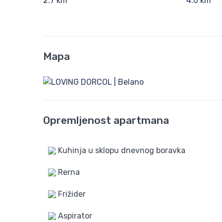
2.7 km
4.0 km
Mapa
Opremljenost apartmana
Kuhinja u sklopu dnevnog boravka
Rerna
Frižider
Aspirator