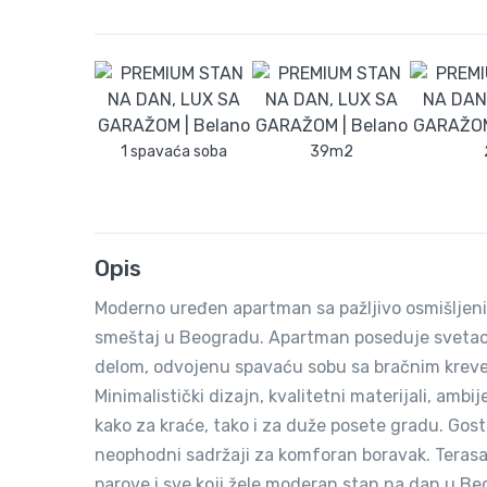
1 spavaća soba
39m2
Opis
Moderno uređen apartman sa pažljivo osmišljeni
smeštaj u Beogradu. Apartman poseduje svetao 
delom, odvojenu spavaću sobu sa bračnim kreve
Minimalistički dizajn, kvalitetni materijali, ambi
kako za kraće, tako i za duže posete gradu. Gost
neophodni sadržaji za komforan boravak. Terasa
parove i sve koji žele moderan stan na dan u Be