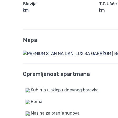
Slavija
T.C Ušće
km
km
Mapa
Opremljenost apartmana
Kuhinja u sklopu dnevnog boravka
Rerna
Mašina za pranje sudova