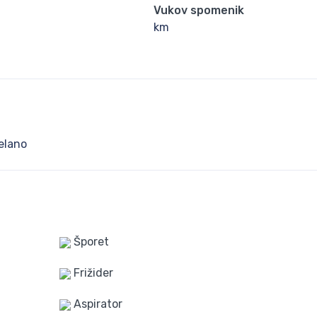
Vukov spomenik
km
Šporet
Frižider
Aspirator