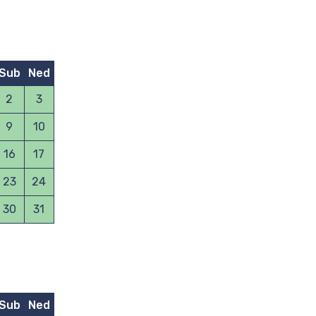
Sub
Ned
2
3
9
10
16
17
23
24
30
31
Sub
Ned