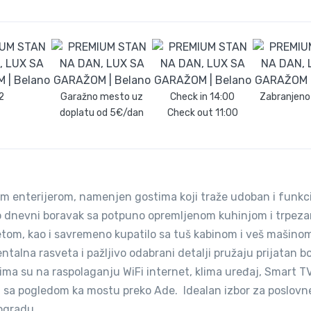
2
Garažno mesto uz
Check in
14:00
Zabranjeno
doplatu od 5€/dan
Check out
11:00
m enterijerom, namenjen gostima koji traže udoban i funkc
dnevni boravak sa potpuno opremljenom kuhinjom i trpezar
tom, kao i savremeno kupatilo sa tuš kabinom i veš mašino
jentalna rasveta i pažljivo odabrani detalji pružaju prijatan 
ima su na raspolaganju WiFi internet, klima uređaj, Smart TV 
 sa pogledom ka mostu preko Ade. Idealan izbor za poslovn
ogradu.