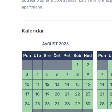
potrebno uplatiti 50% avansa. Za više informaci
apartmana.
Kalendar
AVGUST 2026
Pon
Uto
Sre
Čet
Pet
Sub
Ned
Pon
U
1
2
3
4
5
6
7
8
9
7
10
11
12
13
14
15
16
14
17
18
19
20
21
22
23
21
24
25
26
27
28
29
30
28