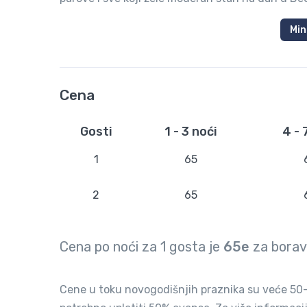
Min
Cena
Gosti
1 - 3 noći
4 - 
1
65
2
65
Cena po noći za
1
gosta je
65e
za bora
Cene u toku novogodišnjih praznika su veće 50-1