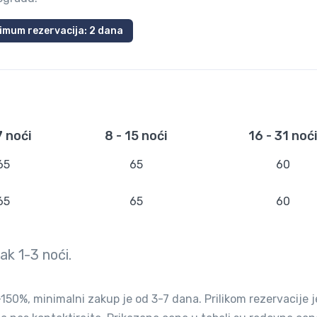
imum rezervacija: 2 dana
7 noći
8 - 15 noći
16 - 31 noć
65
65
60
65
65
60
vak
1-3
noći.
50%, minimalni zakup je od 3-7 dana. Prilikom rezervacije j