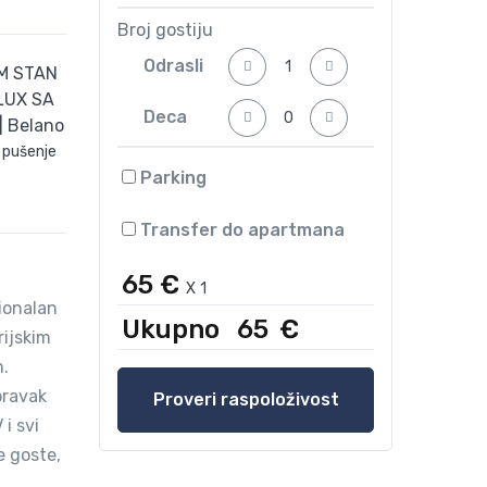
Broj gostiju
Odrasli
Deca
 pušenje
Parking
Transfer do apartmana
65 €
X
1
ionalan
Ukupno
65
€
ijskim
m.
boravak
Proveri raspoloživost
i svi
e goste,