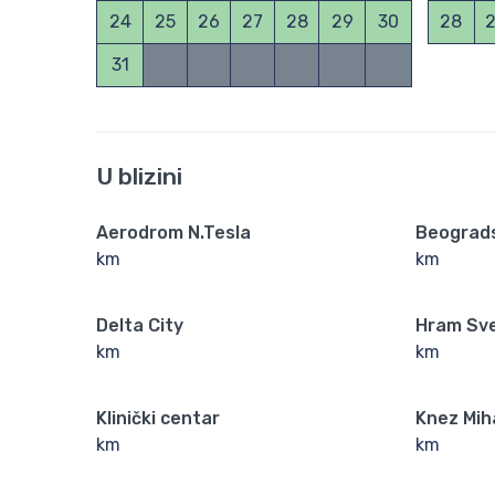
24
25
26
27
28
29
30
28
31
U blizini
Aerodrom N.Tesla
Beograd
km
km
Delta City
Hram Sv
km
km
Klinički centar
Knez Mih
km
km