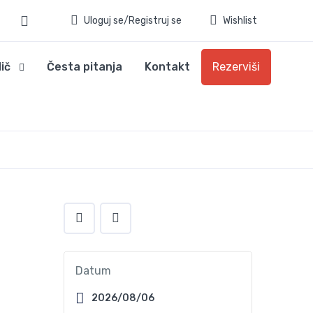
Uloguj se/Registruj se
Wishlist
ič
Česta pitanja
Kontakt
Rezerviši
Datum