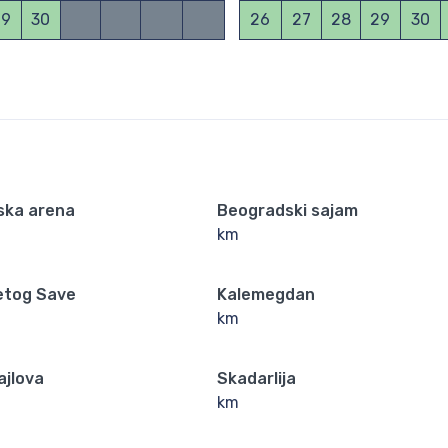
29
30
26
27
28
29
30
ska arena
Beogradski sajam
km
etog Save
Kalemegdan
km
ajlova
Skadarlija
km