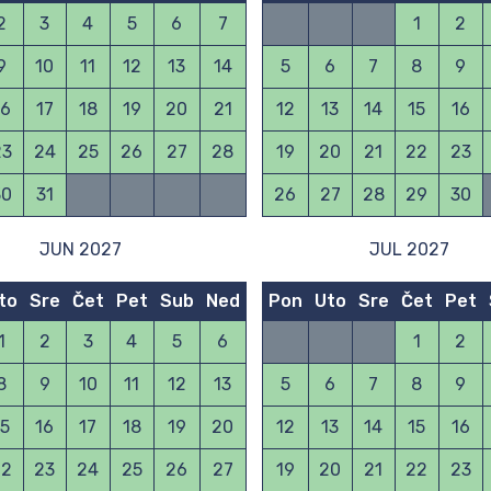
2
3
4
5
6
7
1
2
9
10
11
12
13
14
5
6
7
8
9
16
17
18
19
20
21
12
13
14
15
16
23
24
25
26
27
28
19
20
21
22
23
30
31
26
27
28
29
30
JUN 2027
JUL 2027
to
Sre
Čet
Pet
Sub
Ned
Pon
Uto
Sre
Čet
Pet
1
2
3
4
5
6
1
2
8
9
10
11
12
13
5
6
7
8
9
15
16
17
18
19
20
12
13
14
15
16
22
23
24
25
26
27
19
20
21
22
23