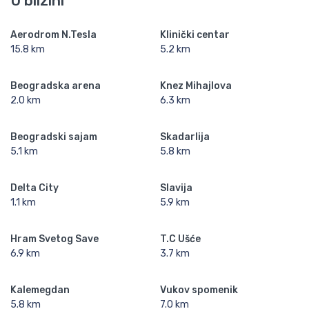
U blizini
Aerodrom N.Tesla
Klinički centar
15.8 km
5.2 km
Beogradska arena
Knez Mihajlova
2.0 km
6.3 km
Beogradski sajam
Skadarlija
5.1 km
5.8 km
Delta City
Slavija
1.1 km
5.9 km
Hram Svetog Save
T.C Ušće
6.9 km
3.7 km
Kalemegdan
Vukov spomenik
5.8 km
7.0 km