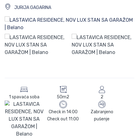
JURIJA GAGARINA
1 spavaća soba
50m2
2
Check in
14:00
Zabranjeno
Check out
11:00
pušenje