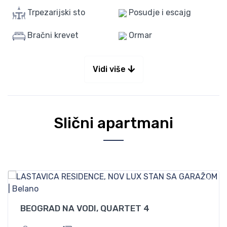
Trpezarijski sto
Posudje i escajg
Bračni krevet
Ormar
Vidi više
Slični apartmani
Od
75
BEOGRAD NA VODI, QUARTET 4