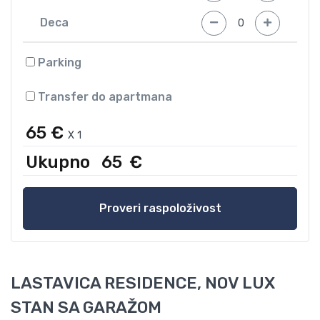
Deca
Parking
Transfer do apartmana
65 €
X
1
Ukupno
65
€
Proveri raspoloživost
LASTAVICA RESIDENCE, NOV LUX
STAN SA GARAŽOM