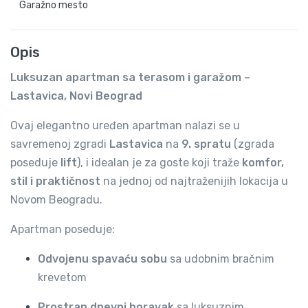
Garažno mesto
Opis
Luksuzan apartman sa terasom i garažom –
Lastavica, Novi Beograd
Ovaj elegantno uređen apartman nalazi se u
savremenoj zgradi
Lastavica
na
9. spratu
(zgrada
poseduje
lift
), i idealan je za goste koji traže
komfor,
stil i praktičnost
na jednoj od najtraženijih lokacija u
Novom Beogradu.
Apartman poseduje:
Odvojenu spavaću sobu
sa udobnim bračnim
krevetom
Prostran dnevni boravak
sa luksuznim