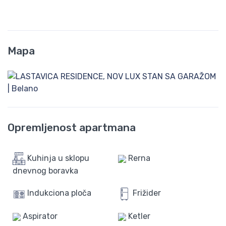
Mapa
Opremljenost apartmana
Kuhinja u sklopu
Rerna
dnevnog boravka
Indukciona ploča
Frižider
Aspirator
Ketler