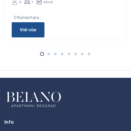
4
1
65m2
0 Komentara
Vidi više
Info