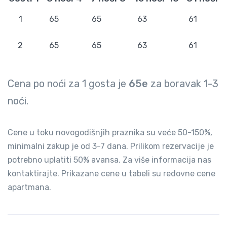
1
65
65
63
61
2
65
65
63
61
Cena po noći za
1
gosta je
65e
za boravak
1-3
noći.
Cene u toku novogodišnjih praznika su veće 50-150%,
minimalni zakup je od 3-7 dana. Prilikom rezervacije je
potrebno uplatiti 50% avansa. Za više informacija nas
kontaktirajte. Prikazane cene u tabeli su redovne cene
apartmana.