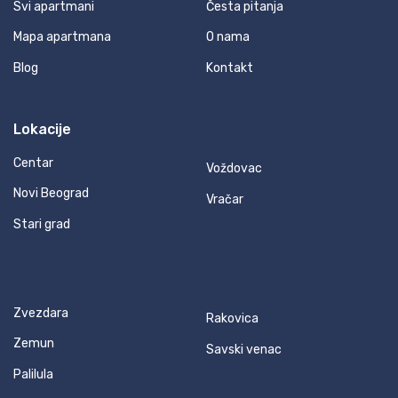
Svi apartmani
Česta pitanja
Mapa apartmana
O nama
Blog
Kontakt
Lokacije
Centar
Voždovac
Novi Beograd
Vračar
Stari grad
Zvezdara
Rakovica
Zemun
Savski venac
Palilula