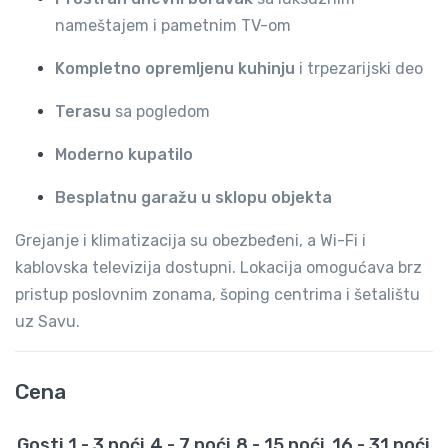
nameštajem i pametnim TV-om
Kompletno opremljenu kuhinju
i trpezarijski deo
Terasu
sa pogledom
Moderno kupatilo
Besplatnu garažu u sklopu objekta
Grejanje i klimatizacija su obezbeđeni, a Wi-Fi i
kablovska televizija dostupni. Lokacija omogućava brz
pristup poslovnim zonama, šoping centrima i šetalištu
uz Savu.
Cena
Gosti
1 - 3 noći
4 - 7 noći
8 - 15 noći
16 - 31 noći