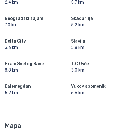
2.4 km
5.7 km
Beogradski sajam
Skadarlija
7.0 km
5.2 km
Delta City
Slavija
3.3 km
5.8 km
Hram Svetog Save
T.C Ušće
8.8 km
3.0 km
Kalemegdan
Vukov spomenik
5.2 km
6.6 km
Mapa