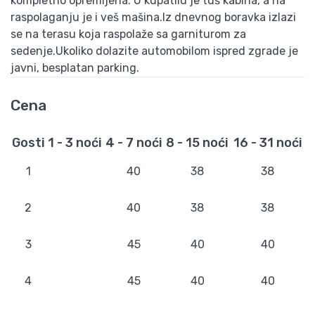
kompletno opremljena. U kupatilu je tuš kabina, a na
raspolaganju je i veš mašina.Iz dnevnog boravka izlazi
se na terasu koja raspolaže sa garniturom za
sedenje.Ukoliko dolazite automobilom ispred zgrade je
javni, besplatan parking.
Cena
Gosti
1 - 3 noći
4 - 7 noći
8 - 15 noći
16 - 31 noći
1
40
38
38
2
40
38
38
3
45
40
40
4
45
40
40