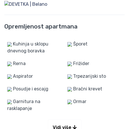
Opremljenost apartmana
Kuhinja u sklopu
Šporet
dnevnog boravka
Rerna
Frižider
Aspirator
Trpezarijski sto
Posudje i escajg
Bračni krevet
Garnitura na
Ormar
rasklapanje
Vidi više