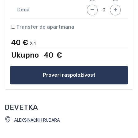
Deca
Transfer do apartmana
40 €
X
1
Ukupno
40
€
Proveri raspoloživost
DEVETKA
ALEKSINAČKIH RUDARA