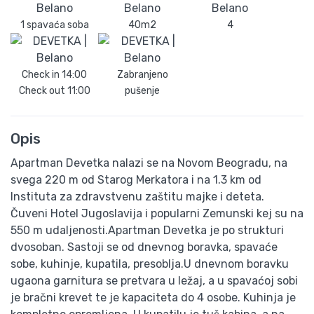
1 spavaća soba
40m2
4
Check in
14:00
Zabranjeno
Check out
11:00
pušenje
Opis
Apartman Devetka nalazi se na Novom Beogradu, na
svega 220 m od Starog Merkatora i na 1.3 km od
Instituta za zdravstvenu zaštitu majke i deteta.
Čuveni Hotel Jugoslavija i popularni Zemunski kej su na
550 m udaljenosti.Apartman Devetka je po strukturi
dvosoban. Sastoji se od dnevnog boravka, spavaće
sobe, kuhinje, kupatila, presoblja.U dnevnom boravku
ugaona garnitura se pretvara u ležaj, a u spavaćoj sobi
je bračni krevet te je kapaciteta do 4 osobe. Kuhinja je