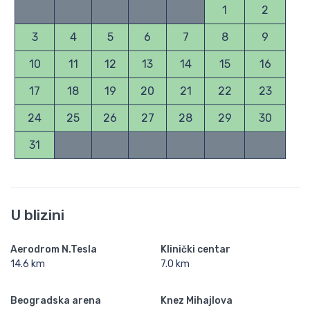
1
2
3
4
5
6
7
8
9
10
11
12
13
14
15
16
17
18
19
20
21
22
23
24
25
26
27
28
29
30
31
U blizini
Aerodrom N.Tesla
Klinički centar
14.6 km
7.0 km
Beogradska arena
Knez Mihajlova