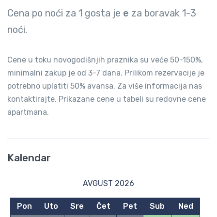
Cena po noći za
1
gosta je
e
za boravak
1-3
noći.
Cene u toku novogodišnjih praznika su veće 50-150%,
minimalni zakup je od 3-7 dana. Prilikom rezervacije je
potrebno uplatiti 50% avansa. Za više informacija nas
kontaktirajte. Prikazane cene u tabeli su redovne cene
apartmana.
Kalendar
AVGUST 2026
Pon
Uto
Sre
Čet
Pet
Sub
Ned