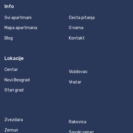
Info
Svi apartmani
Česta pitanja
Mapa apartmana
O nama
Blog
Kontakt
Lokacije
Centar
Voždovac
Novi Beograd
Vračar
Stari grad
Zvezdara
Rakovica
Zemun
Savski venac