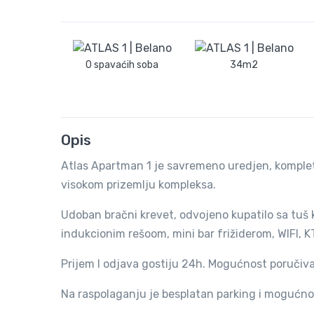
0 spavaćih soba
34m2
Opis
Atlas Apartman 1 je savremeno uredjen, komplet
visokom prizemlju kompleksa.
Udoban bračni krevet, odvojeno kupatilo sa tuš
indukcionim rešoom, mini bar frižiderom, WIFI, K
Prijem I odjava gostiju 24h. Mogućnost poručiva
Na raspolaganju je besplatan parking i mogućno