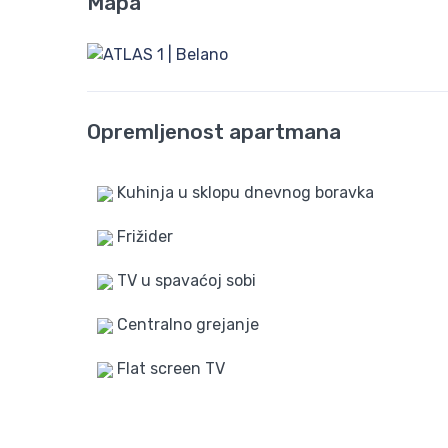
Mapa
Opremljenost apartmana
Kuhinja u sklopu dnevnog boravka
Frižider
TV u spavaćoj sobi
Centralno grejanje
Flat screen TV