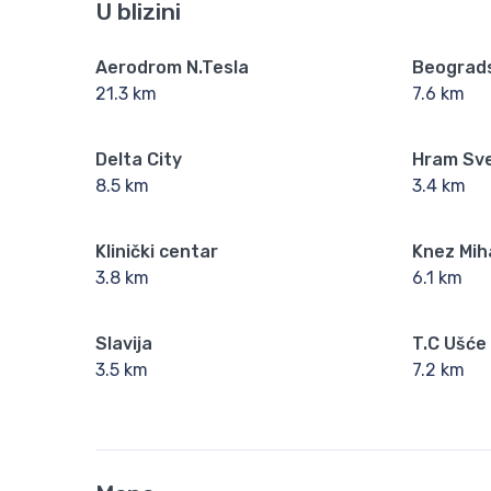
U blizini
Aerodrom N.Tesla
Beograd
21.3 km
7.6 km
Delta City
Hram Sv
8.5 km
3.4 km
Klinički centar
Knez Mih
3.8 km
6.1 km
Slavija
T.C Ušće
3.5 km
7.2 km