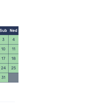
NOVEMBAR 2026
Sub
Ned
Pon
Uto
Sre
Čet
Pet
Sub
Ned
Pon
3
4
1
10
11
2
3
4
5
6
7
8
7
17
18
9
10
11
12
13
14
15
14
24
25
16
17
18
19
20
21
22
21
31
23
24
25
26
27
28
29
28
30