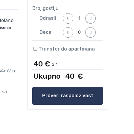
Broj gostiju
Odrasli
ušenje
Deca
Transfer do apartmana
40 €
X
1
 34m2 u
Ukupno
40
€
 sa
Proveri raspoloživost