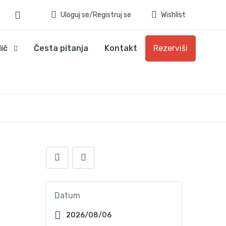
Uloguj se/Registruj se
Wishlist
ič
Česta pitanja
Kontakt
Rezerviši
Datum