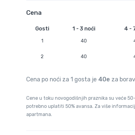
Cena
Gosti
1 - 3 noći
4 - 
1
40
2
40
Cena po noći za
1
gosta je
40e
za bora
Cene u toku novogodišnjih praznika su veće 50-1
potrebno uplatiti 50% avansa. Za više informaci
apartmana.