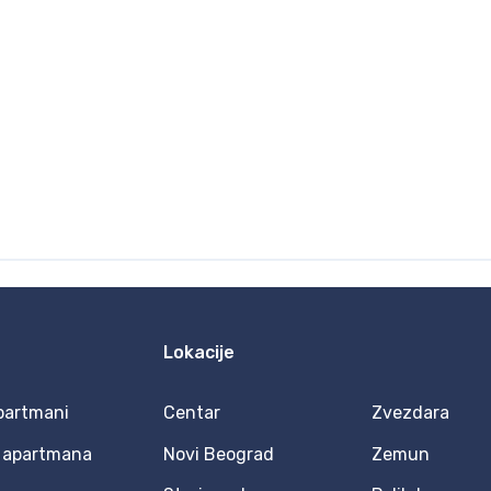
Lokacije
partmani
Centar
Zvezdara
 apartmana
Novi Beograd
Zemun