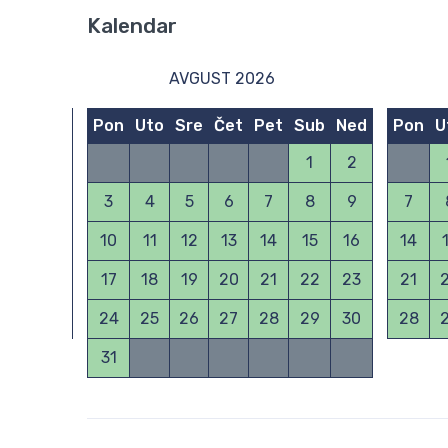
Kalendar
AVGUST 2026
Sub
Ned
Pon
Uto
Sre
Čet
Pet
Sub
Ned
Pon
U
3
4
1
2
10
11
3
4
5
6
7
8
9
7
17
18
10
11
12
13
14
15
16
14
24
25
17
18
19
20
21
22
23
21
31
24
25
26
27
28
29
30
28
31