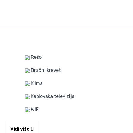
Rešo
Bračni krevet
Klima
Kablovska televizija
WIFI
Vidi više