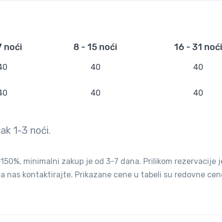
7 noći
8 - 15 noći
16 - 31 noć
40
40
40
40
40
40
vak
1-3
noći.
50%, minimalni zakup je od 3-7 dana. Prilikom rezervacije j
ja nas kontaktirajte. Prikazane cene u tabeli su redovne cen