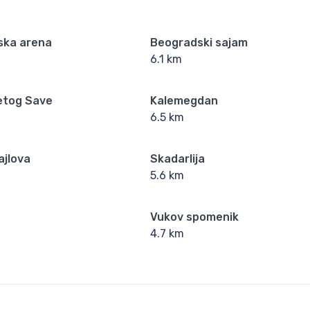
ska arena
Beogradski sajam
6.1 km
etog Save
Kalemegdan
6.5 km
ajlova
Skadarlija
5.6 km
Vukov spomenik
4.7 km