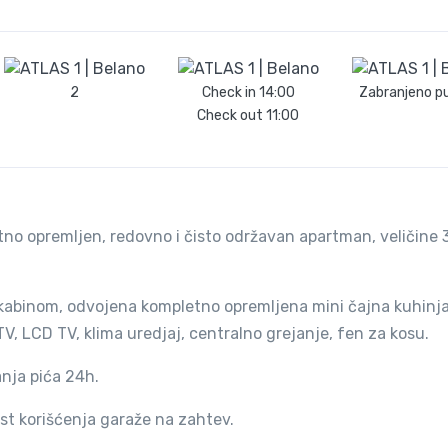
2
Check in
14:00
Zabranjeno p
Check out
11:00
no opremljen, redovno i čisto održavan apartman, veličine
 kabinom, odvojena kompletno opremljena mini čajna kuhinja
TV, LCD TV, klima uredjaj, centralno grejanje, fen za kosu.
nja pića 24h.
st korišćenja garaže na zahtev.