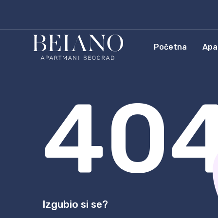
Početna
Apa
40
Izgubio si se?