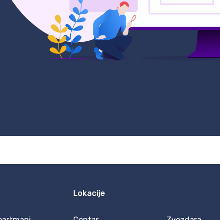
Lokacije
partmani
Centar
Zvezdara