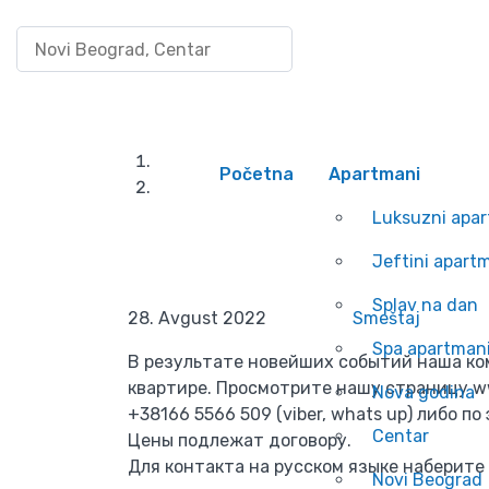
Pretraži po lokaciji
Uloguj se/Registruj
РАЗМЕЩЕНИЕ В 
Početna
Apartmani
РАЗМЕЩЕНИ
Luksuzni apa
Jeftini apart
Splav na dan
28. Avgust 2022
Smeštaj
Spa apartman
В результате новейших событий наша к
квартире. Просмотрите нашу страницу ww
Nova godina
+38166 5566 509 (viber, whats up) либо по
Centar
Цены подлежат договору.
Для контакта на русском языке наберите
Novi Beograd