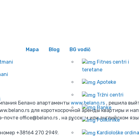
 se
Wishlist
БЕЛГРАДЕ, СЕРБИЯ
Početna
Mapa
Blog
BG vodič
Blog
Е В БЕЛГРАДЕ, СЕРБИЯ
rtmani
Fitnes centri i
teretane
mani
Apoteke
Tržni centri
i
омпания Белано апартаменты
www.belano.rs
, решила вый
Banke
w.belano.rs для короткосрочной аренды квартиры и нап
 э-почте office@belano.rs , на русском или английском язы
Poliklinike
 номер +38164 270 2949.
Kardiološke ordina