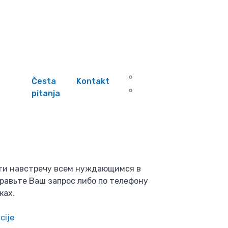
Česta
Kontakt
pitanja
ти навстречу всем нуждающимся в
равьте Ваш запрос либо по телефону
ках.
cije