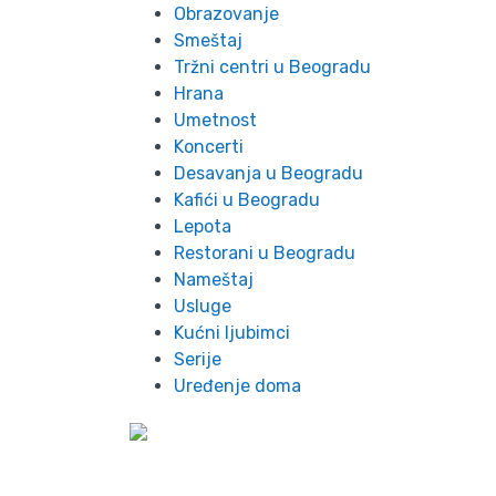
Obrazovanje
Smeštaj
Tržni centri u Beogradu
Hrana
Umetnost
Koncerti
Desavanja u Beogradu
Kafići u Beogradu
Lepota
Restorani u Beogradu
Nameštaj
Usluge
Kućni ljubimci
Serije
Uređenje doma