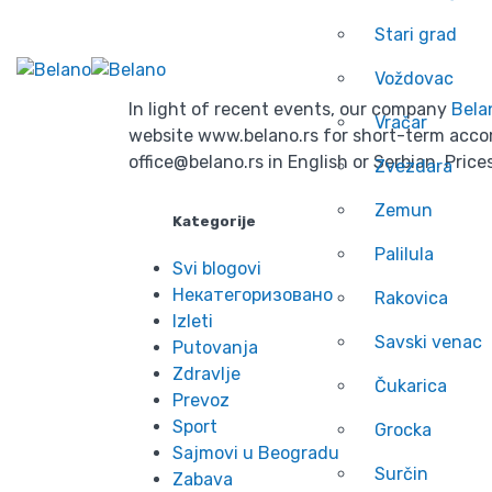
Stari grad
Voždovac
In light of recent events, our company
Bela
Vračar
website www.belano.rs for short-term accom
office@belano.rs in English or Serbian. Pri
Zvezdara
Zemun
Kategorije
Palilula
Svi blogovi
Некатегоризовано
Rakovica
Izleti
Savski venac
Putovanja
Zdravlje
Čukarica
Prevoz
Sport
Grocka
Sajmovi u Beogradu
Surčin
Zabava