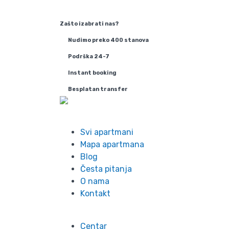
Zašto izabrati nas?
Nudimo preko 400 stanova
Podrška 24-7
Instant booking
Besplatan transfer
Info
Svi apartmani
Mapa apartmana
Blog
Česta pitanja
O nama
Kontakt
Lokacije
Centar