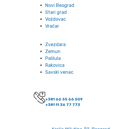
Novi Beograd
Stari grad
Voždovac
Vračar
Zvezdara
Zemun
Palilula
Rakovica
Savski venac
Kontakt
Imate pitanje? Pozovite nas!
+381 66 55 66 509
+381 11 36 77 773
Kontakt informacije
Email:
office@belano.rs