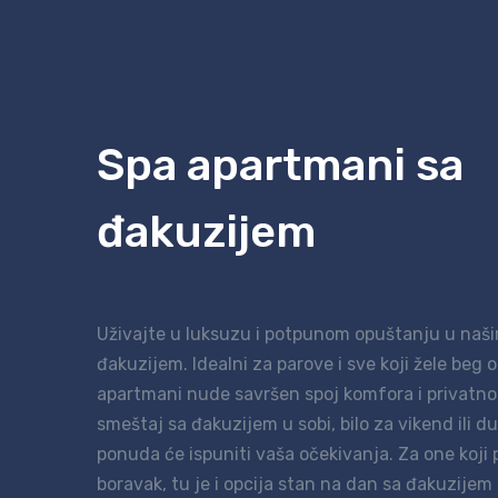
Spa apartmani sa
đakuzijem
Uživajte u luksuzu i potpunom opuštanju u naš
đakuzijem. Idealni za parove i sve koji žele beg 
apartmani nude savršen spoj komfora i privatnos
smeštaj sa đakuzijem u sobi, bilo za vikend ili d
ponuda će ispuniti vaša očekivanja. Za one koji 
boravak, tu je i opcija stan na dan sa đakuzijem