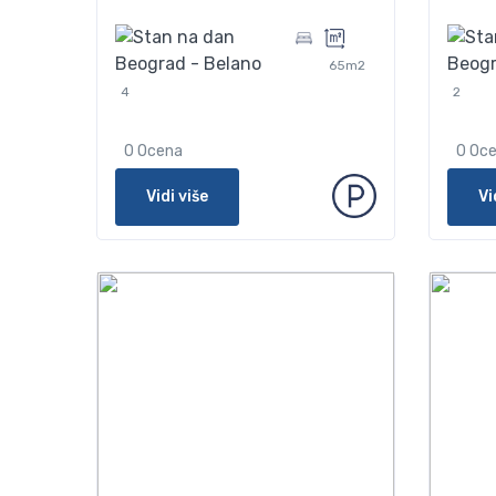
65m2
4
2
0 Ocena
0 Oc
Vidi više
Vi