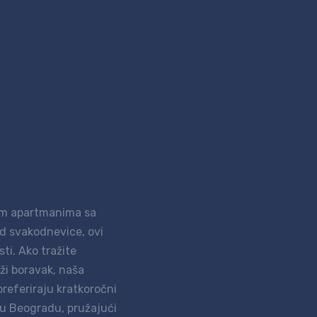
im apartmanima sa
od svakodnevice, ovi
ti. Ako tražite
uži boravak, naša
preferiraju kratkoročni
 u Beogradu, pružajući