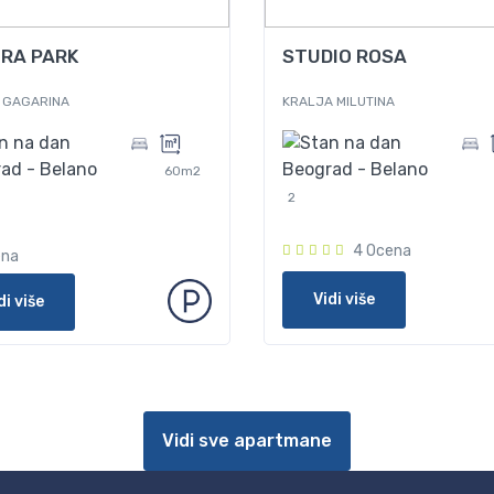
90
Od
50
RA PARK
STUDIO ROSA
 GAGARINA
KRALJA MILUTINA
60m2
2
4 Ocena
ena
Vidi više
di više
Vidi sve apartmane