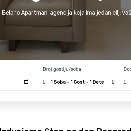
 Belano Apartmani agencija koja ima jedan cilj: vaš
Broj gostiju/soba
Dod
1 Soba - 1 Gost - 1 Dete