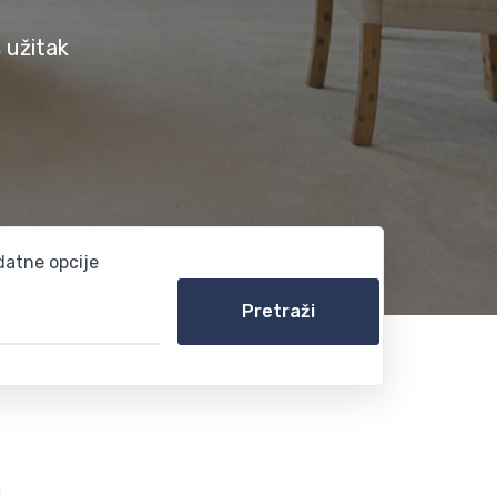
 užitak
atne opcije
Pretraži