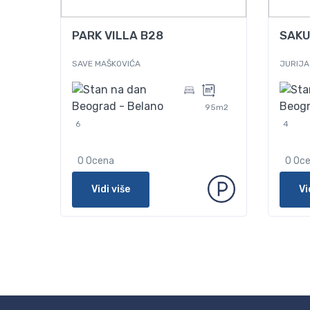
Od
75
Od
PARK VILLA B28
SAKU
SAVE MAŠKOVIĆA
JURIJA
95m2
6
4
0 Ocena
0 Oc
Vidi više
Vi