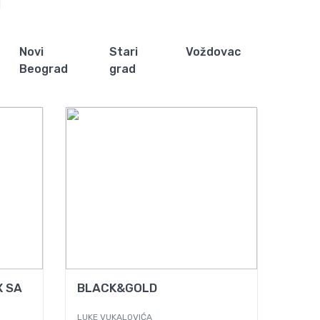
d
Novi
Stari
Voždovac
Beograd
grad
Od
68
X SA
BLACK&GOLD
LUKE VUKALOVIĆA