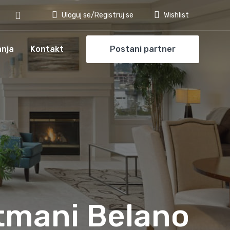
Uloguj se/Registruj se
Wishlist
anja
Kontakt
Postani partner
tmani Belano