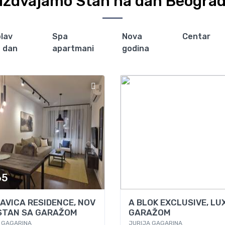
Izdvajamo Stan na dan Beogra
lav
Spa
Nova
Centar
 dan
apartmani
godina
65
Od
90
AVICA RESIDENCE, NOV
A BLOK EXCLUSIVE, LU
STAN SA GARAŽOM
GARAŽOM
 GAGARINA
JURIJA GAGARINA