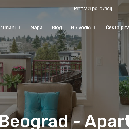
Pretraži po lokaciji
rtmani
Mapa
Blog
BG vodič
Česta pit
 Beograd - Apar