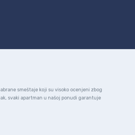
dabrane smeštaje koji su visoko ocenjeni zbog
ravak, svaki apartman u našoj ponudi garantuje