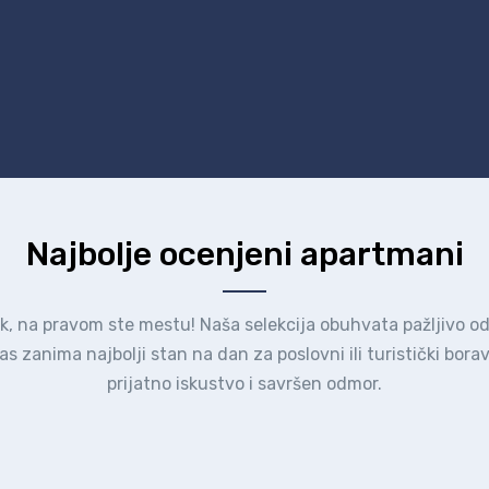
Najbolje ocenjeni apartmani
k, na pravom ste mestu! Naša selekcija obuhvata pažljivo o
 vas zanima najbolji stan na dan za poslovni ili turistički bo
prijatno iskustvo i savršen odmor.