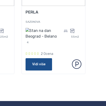
Od
60
PERLA
SAZONOVA
25m2
55m2
4
2 Ocena
Vidi više