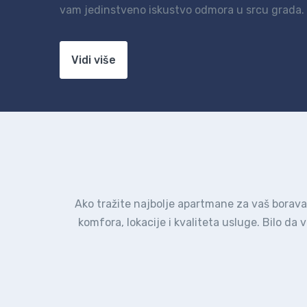
vam jedinstveno iskustvo odmora u srcu grada.
Vidi više
Ako tražite najbolje apartmane za vaš borava
komfora, lokacije i kvaliteta usluge. Bilo da