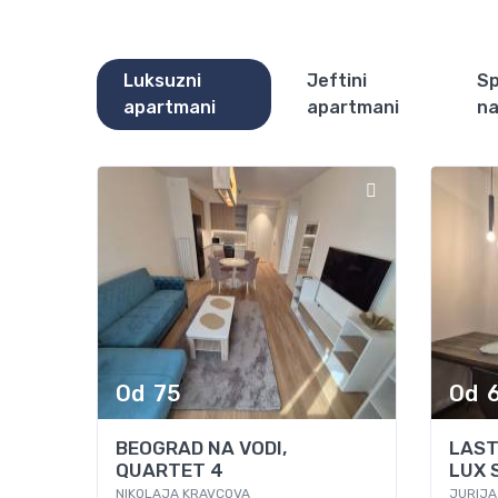
Luksuzni
Jeftini
Sp
apartmani
apartmani
na
Od
75
Od
BEOGRAD NA VODI,
LAST
QUARTET 4
LUX 
NIKOLAJA KRAVCOVA
JURIJA