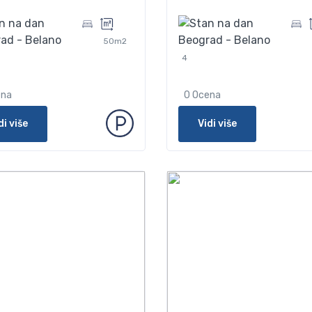
50m2
4
ena
0 Ocena
di više
Vidi više