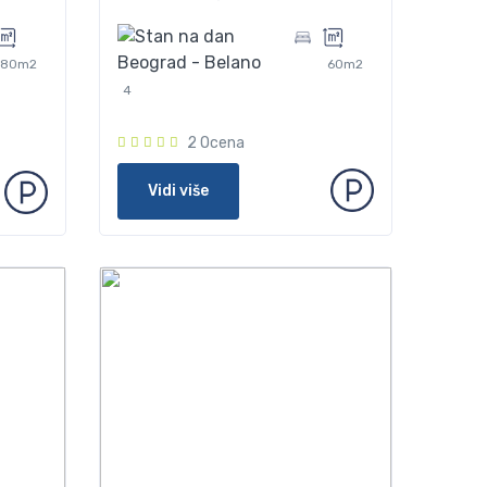
80m2
60m2
4
2 Ocena
Vidi više