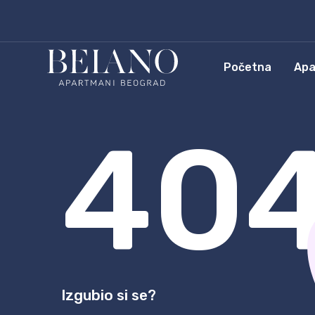
Početna
Apa
40
Izgubio si se?