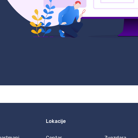
Lokacije
partmani
Centar
Zvezdara